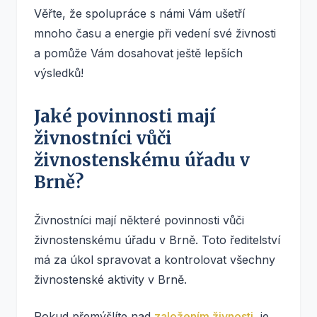
Věřte, že spolupráce s námi Vám ušetří
mnoho času a energie při veden­­­­­­­­­­­í své živnosti
a pomůže Vám dosahovat ještě lepších
výsledků!
Jaké povinnosti mají
živnostníci vůči
živnostenskému úřadu v
Brně?
Živnostníci mají některé povinnosti vůči
živnostenskému úřadu v Brně. Toto ředitelství
má za úkol spravovat a kontrolovat všechny
živnostenské aktivity v Brně.
Pokud přemýšlíte nad
založením živnosti
, je