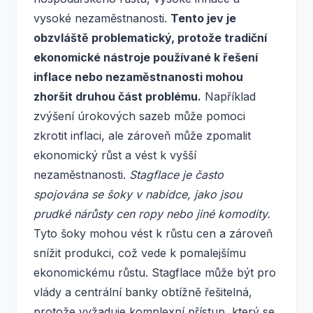
vysoké nezaměstnanosti.
Tento jev je
obzvláště problematický, protože tradiční
ekonomické nástroje používané k řešení
inflace nebo nezaměstnanosti mohou
zhoršit druhou část problému.
Například
zvýšení úrokových sazeb může pomoci
zkrotit inflaci, ale zároveň může zpomalit
ekonomický růst a vést k vyšší
nezaměstnanosti.
Stagflace je často
spojována se šoky v nabídce, jako jsou
prudké nárůsty cen ropy nebo jiné komodity.
Tyto šoky mohou vést k růstu cen a zároveň
snížit produkci, což vede k pomalejšímu
ekonomickému růstu. Stagflace může být pro
vlády a centrální banky obtížně řešitelná,
protože vyžaduje komplexní přístup, který se