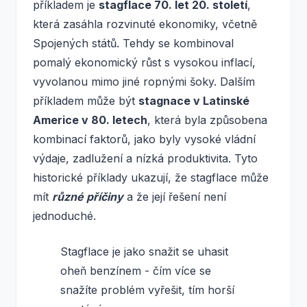
příkladem je
stagflace 70. let 20. století
,
která zasáhla rozvinuté ekonomiky, včetně
Spojených států. Tehdy se kombinoval
pomalý ekonomický růst s vysokou inflací,
vyvolanou mimo jiné ropnými šoky. Dalším
příkladem může být
stagnace v Latinské
Americe v 80. letech
, která byla způsobena
kombinací faktorů, jako byly vysoké vládní
výdaje, zadlužení a nízká produktivita. Tyto
historické příklady ukazují, že stagflace může
mít
různé příčiny
a že její řešení není
jednoduché.
Stagflace je jako snažit se uhasit
oheň benzínem - čím více se
snažíte problém vyřešit, tím horší