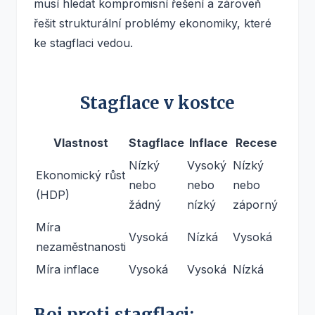
musí hledat kompromisní řešení a zároveň
řešit strukturální problémy ekonomiky, které
ke stagflaci vedou.
Stagflace v kostce
Vlastnost
Stagflace
Inflace
Recese
Nízký
Vysoký
Nízký
Ekonomický růst
nebo
nebo
nebo
(HDP)
žádný
nízký
záporný
Míra
Vysoká
Nízká
Vysoká
nezaměstnanosti
Míra inflace
Vysoká
Vysoká
Nízká
Boj proti stagflaci: