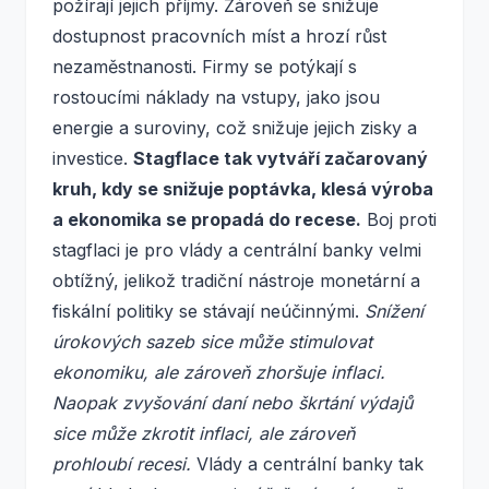
požírají jejich příjmy. Zároveň se snižuje
dostupnost pracovních míst a hrozí růst
nezaměstnanosti. Firmy se potýkají s
rostoucími náklady na vstupy, jako jsou
energie a suroviny, což snižuje jejich zisky a
investice.
Stagflace tak vytváří začarovaný
kruh, kdy se snižuje poptávka, klesá výroba
a ekonomika se propadá do recese.
Boj proti
stagflaci je pro vlády a centrální banky velmi
obtížný, jelikož tradiční nástroje monetární a
fiskální politiky se stávají neúčinnými.
Snížení
úrokových sazeb sice může stimulovat
ekonomiku, ale zároveň zhoršuje inflaci.
Naopak zvyšování daní nebo škrtání výdajů
sice může zkrotit inflaci, ale zároveň
prohloubí recesi.
Vlády a centrální banky tak