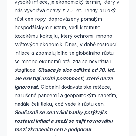
vysoké inflace, je ekonomický termín, který v
nás vyvolává obavy z 70. let. Tehdy prudký
růst cen ropy, doprovázený pomalým
hospodářským růstem, vedl k tomuto
toxickému koktejlu, který ochromil mnoho
světových ekonomik. Dnes, v době rostoucí
inflace a zpomalujícího se globálního růstu,
se mnoho ekonomů ptá, zda se nevrátila i
stagflace.
Situace je sice odlišná od 70. let,
ale existují určité podobnosti, které nelze
ignorovat.
Globální dodavatelské řetězce,
narušené pandemií a geopolitickým napětím,
nadále čelí tlaku, což vede k růstu cen.
Současně se centrální banky potýkají s
rostoucí inflací a snaží se najít rovnováhu
mezi zkrocením cen a podporou