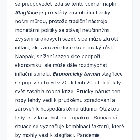
se předpovědět, zda se tento scénář naplní.
Stagflace
je pro vlády a centrální banky
noční můrou, protože tradiční nástroje
monetární politiky se stávají neúčinnými.
Zvýšení úrokových sazeb sice může zkrotit
inflaci, ale zároveň dusí ekonomický růst.
Naopak, snížení sazeb sice podpoří
ekonomiku, ale může dále rozdmýchat
inflační spirálu.
Ekonomický termín
stagflace
se poprvé objevil v 70. letech 20. století, kdy
svět zasáhla ropná krize. Prudký nárůst cen
ropy tehdy vedl k prudkému zdražování a
zároveň k hospodářskému útlumu. Otázkou
tedy je, zda se historie zopakuje. Současná
situace se vyznačuje kombinací faktorů, které
by mohly vést k stagflaci. Pandemie