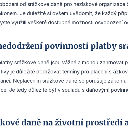
vobození od srážkové daně pro neziskové organizace 
konem. Je důležité si ovšem uvědomit, že každý případ
byste využili veškeré dostupné možnosti osvobození 
nedodržení povinnosti platby s
platby srážkové daně jsou vážné a mohou zahrnovat 
ativy je důležité dodržovat termíny pro placení srážkov
nancí. Neplacením srážkové daně se porušuje zákon a
nce. Je tedy důležité být v souladu s daňovými povinn
žkové daně na životní prostředí