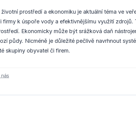
 životní prostředí a ekonomiku je aktuální téma ve ve
 firmy k úspoře vody a efektivnějšímu využití zdrojů.
 prostředí. Ekonomicky může být srážková daň nástrojem
rozí půdy. Nicméně je důležité pečlivě navrhnout syst
é skupiny obyvatel či firem.
 nás