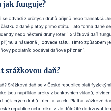
a jak funguje?
 se odvádí z určitých druhů příjmů nebo transakcí. Je
částku z dané platby přímo státu. Tato forma daně se
idendy nebo některé druhy loterií. Srážková daň funguj
 příjmu a následně ji odvede státu. Tímto způsobem je 
aňový poplatník podával daňové přiznání.
it srážkovou daň?
aň? Srážková daň se v České republice platí fyzickými
, jako jsou například úroky z bankovních vkladů, divide
á i některých druhů loterií a sázek. Platba srážkové da
eské republice nebo nikoliv. Je důležité dodržovat te