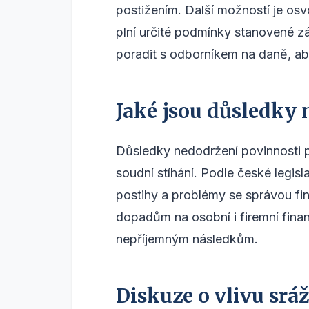
postižením. Další možností je os
plní určité podmínky stanovené zá
poradit s odborníkem na daně, a
Jaké jsou důsledky 
Důsledky nedodržení povinnosti 
soudní stíhání. Podle české legisl
postihy a problémy se správou fi
dopadům na osobní i firemní fina
nepříjemným následkům.
Diskuze o vlivu srá