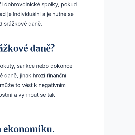
či dobrovolnické spolky, pokud
 je individuální a je nutné se
od srážkové daně.
rážkové daně?
pokuty, sankce nebo dokonce
é daně, jinak hrozí finanční
 může to vést k negativním
ostmi a vyhnout se tak
 a ekonomiku.