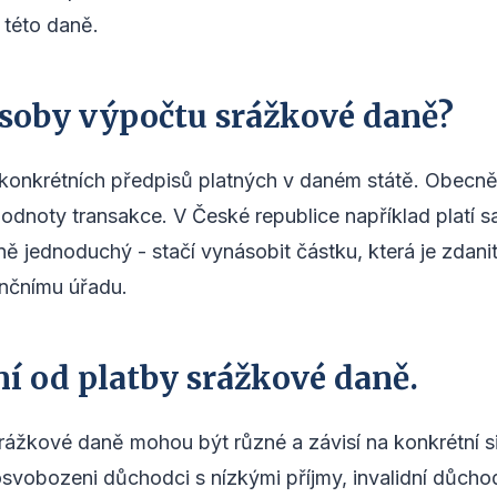
 této daně.
ůsoby výpočtu srážkové daně?
 konkrétních předpisů platných v daném státě. Obecně 
hodnoty transakce. V České republice například platí 
 jednoduchý - stačí vynásobit částku, která je zdani
ančnímu úřadu.
í od platby srážkové daně.
ážkové daně mohou být různé a závisí na konkrétní si
vobozeni důchodci s nízkými příjmy, invalidní důchod