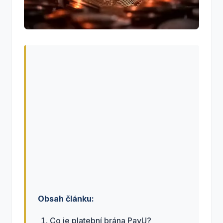
Obsah článku:
Co je platební brána PayU?