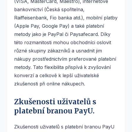
(VISA, MasterCard, Maestro), internetové
bankovnictví (Česká spořitelna,
Raiffeisenbank, Fio banka atd.), mobilní platby
(Apple Pay, Google Pay) a také platební
metody jako je PayPal či Paysafecard. Díky
této rozmanitosti mohou obchodníci oslovit
různé skupiny zákazníků a usnadnit jim
nákupy prostřednictvím preferované platební
metody. Tato flexibilita přispívá k zvyšování
konverzí a celkově k lepší uživatelské
zkušenosti při online nákupech.
Zkušenosti uživatelů s
platební branou PayU.
Zkušenosti uživatelů s platební branou PayU