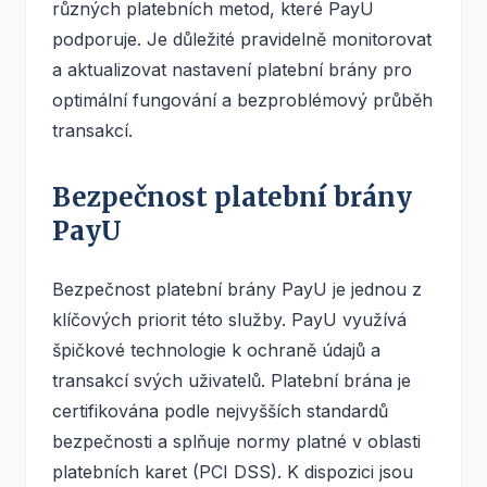
různých platebních metod, které PayU
podporuje. Je důležité pravidelně monitorovat
a aktualizovat nastavení platební brány pro
optimální fungování a bezproblémový průběh
transakcí.
Bezpečnost platební brány
PayU
Bezpečnost platební brány PayU je jednou z
klíčových priorit této služby. PayU využívá
špičkové technologie k ochraně údajů a
transakcí svých uživatelů. Platební brána je
certifikována podle nejvyšších standardů
bezpečnosti a splňuje normy platné v oblasti
platebních karet (PCI DSS). K dispozici jsou