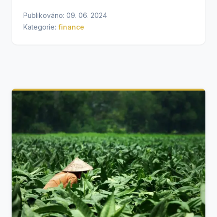
Publikováno: 09. 06. 2024
Kategorie:
finance