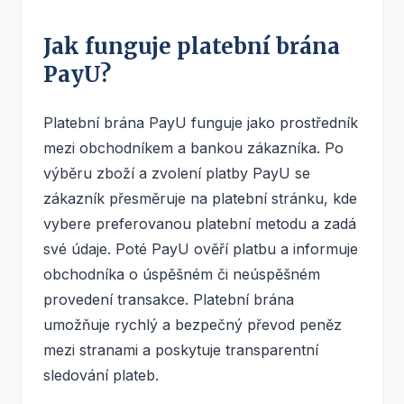
Jak funguje platební brána
PayU?
Platební brána PayU funguje jako prostředník
mezi obchodníkem a bankou zákazníka. Po
výběru zboží a zvolení platby PayU se
zákazník přesměruje na platební stránku, kde
vybere preferovanou platební metodu a zadá
své údaje. Poté PayU ověří platbu a informuje
obchodníka o úspěšném či neúspěšném
provedení transakce. Platební brána
umožňuje rychlý a bezpečný převod peněz
mezi stranami a poskytuje transparentní
sledování plateb.