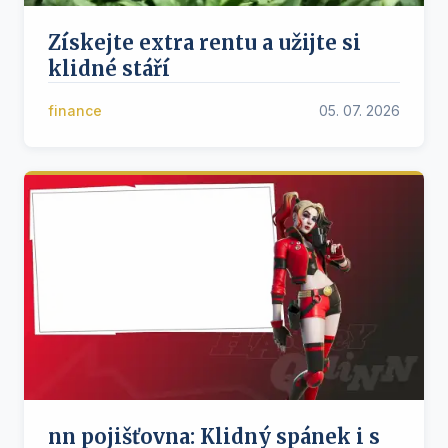
Získejte extra rentu a užijte si
klidné stáří
finance
05. 07. 2026
nn pojišťovna: Klidný spánek i s