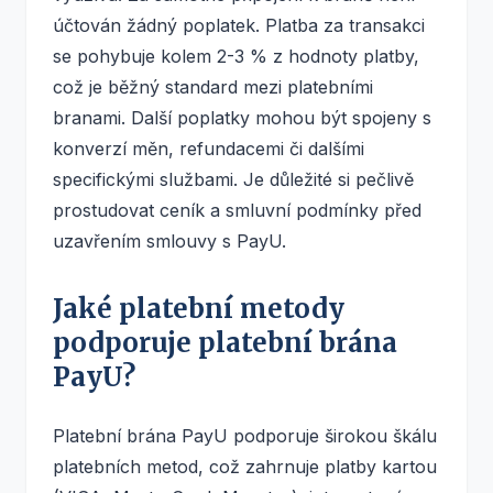
účtován žádný poplatek. Platba za transakci
se pohybuje kolem 2-3 % z hodnoty platby,
což je běžný standard mezi platebními
branami. Další poplatky mohou být spojeny s
konverzí měn, refundacemi či dalšími
specifickými službami. Je důležité si pečlivě
prostudovat ceník a smluvní podmínky před
uzavřením smlouvy s PayU.
Jaké platební metody
podporuje platební brána
PayU?
Platební brána PayU podporuje širokou škálu
platebních metod, což zahrnuje platby kartou