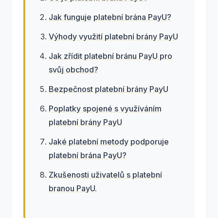
Jak funguje platební brána PayU?
Výhody využití platební brány PayU
Jak zřídit platební bránu PayU pro
svůj obchod?
Bezpečnost platební brány PayU
Poplatky spojené s využíváním
platební brány PayU
Jaké platební metody podporuje
platební brána PayU?
Zkušenosti uživatelů s platební
branou PayU.