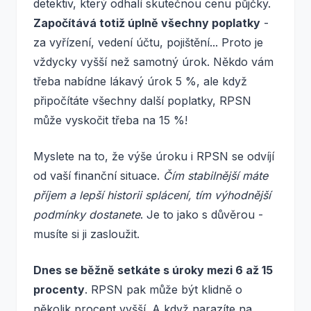
detektiv, který odhalí skutečnou cenu půjčky.
Započítává totiž úplně všechny poplatky
-
za vyřízení, vedení účtu, pojištění... Proto je
vždycky vyšší než samotný úrok. Někdo vám
třeba nabídne lákavý úrok 5 %, ale když
připočítáte všechny další poplatky, RPSN
může vyskočit třeba na 15 %!
Myslete na to, že výše úroku i RPSN se odvíjí
od vaší finanční situace.
Čím stabilnější máte
příjem a lepší historii splácení, tím výhodnější
podmínky dostanete
. Je to jako s důvěrou -
musíte si ji zasloužit.
Dnes se běžně setkáte s úroky mezi 6 až 15
procenty
. RPSN pak může být klidně o
několik procent vyšší. A když narazíte na