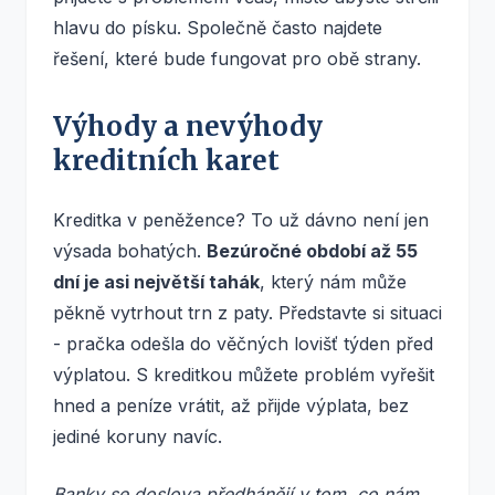
hlavu do písku. Společně často najdete
řešení, které bude fungovat pro obě strany.
Výhody a nevýhody
kreditních karet
Kreditka v peněžence? To už dávno není jen
výsada bohatých.
Bezúročné období až 55
dní je asi největší tahák
, který nám může
pěkně vytrhout trn z paty. Představte si situaci
- pračka odešla do věčných lovišť týden před
výplatou. S kreditkou můžete problém vyřešit
hned a peníze vrátit, až přijde výplata, bez
jediné koruny navíc.
Banky se doslova předhánějí v tom, co nám