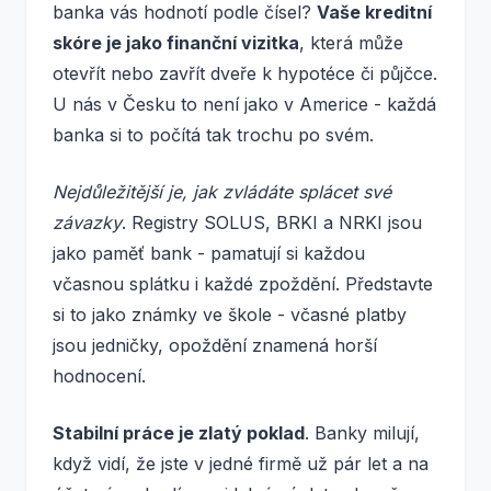
banka vás hodnotí podle čísel?
Vaše kreditní
skóre je jako finanční vizitka
, která může
otevřít nebo zavřít dveře k hypotéce či půjčce.
U nás v Česku to není jako v Americe - každá
banka si to počítá tak trochu po svém.
Nejdůležitější je, jak zvládáte splácet své
závazky
. Registry SOLUS, BRKI a NRKI jsou
jako paměť bank - pamatují si každou
včasnou splátku i každé zpoždění. Představte
si to jako známky ve škole - včasné platby
jsou jedničky, opoždění znamená horší
hodnocení.
Stabilní práce je zlatý poklad
. Banky milují,
když vidí, že jste v jedné firmě už pár let a na