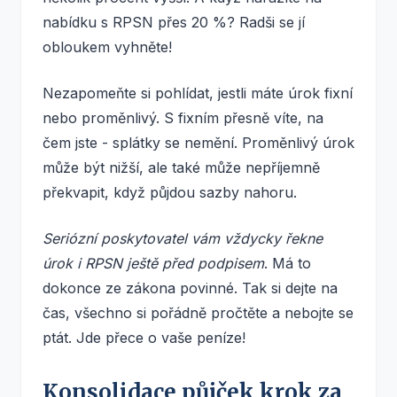
nabídku s RPSN přes 20 %? Radši se jí
obloukem vyhněte!
Nezapomeňte si pohlídat, jestli máte úrok fixní
nebo proměnlivý. S fixním přesně víte, na
čem jste - splátky se nemění. Proměnlivý úrok
může být nižší, ale také může nepříjemně
překvapit, když půjdou sazby nahoru.
Seriózní poskytovatel vám vždycky řekne
úrok i RPSN ještě před podpisem
. Má to
dokonce ze zákona povinné. Tak si dejte na
čas, všechno si pořádně pročtěte a nebojte se
ptát. Jde přece o vaše peníze!
Konsolidace půjček krok za