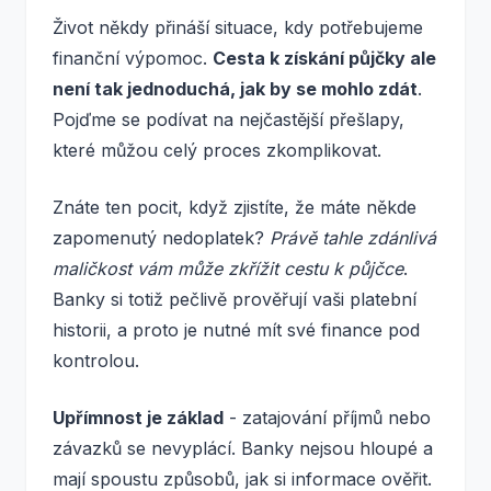
Život někdy přináší situace, kdy potřebujeme
finanční výpomoc.
Cesta k získání půjčky ale
není tak jednoduchá, jak by se mohlo zdát
.
Pojďme se podívat na nejčastější přešlapy,
které můžou celý proces zkomplikovat.
Znáte ten pocit, když zjistíte, že máte někde
zapomenutý nedoplatek?
Právě tahle zdánlivá
maličkost vám může zkřížit cestu k půjčce
.
Banky si totiž pečlivě prověřují vaši platební
historii, a proto je nutné mít své finance pod
kontrolou.
Upřímnost je základ
- zatajování příjmů nebo
závazků se nevyplácí. Banky nejsou hloupé a
mají spoustu způsobů, jak si informace ověřit.