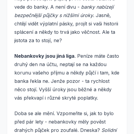
vede do banky. A není divu -
banky nabízejí
bezpečnější půjčky s nižšími úroky
. Jasně,
chtějí vidět výplatní pásky, projít si vaši historii
splácení a někdy to trvá jako věčnost. Ale ta
jistota za to stojí, ne?
Nebankovky jsou jiná liga
. Peníze máte často
druhý den na účtu, neptají se na každou
korunu vašeho příjmu a někdy půjčí i tam, kde
banka řekla ne. Jenže pozor - ta rychlost
něco stojí. Vyšší úroky jsou běžné a někdy
vás překvapí i různé skryté poplatky.
Doba se ale mění. Vzpomeňte si, jak to bylo
před pár lety - nebankovky měly pověst
drahých půjček pro zoufalé. Dneska?
Solidní