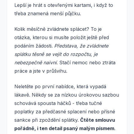
Lepší je hrát s otevřenými kartami, i když to
třeba znamená menší půjčku.
Kolik měsíčně zvládnete splácet? To je
otázka, kterou si musíte položit ještě před
podáním žádosti.
Představa, že zvládnete
splátku těsně se vejít do rozpočtu, je
nebezpečně naivní
. Stačí nemoc nebo ztráta
práce a jste v průšvihu.
Neletěte po první nabídce, která vypadá
lákavě. Někdy se za nízkou úrokovou sazbou
schovává spousta háčků - třeba tučné
poplatky za předčasné splacení nebo přísné
sankce při zpoždění splátky.
Čtěte smlouvu
pořádně, i ten detail psaný malým písmem
.