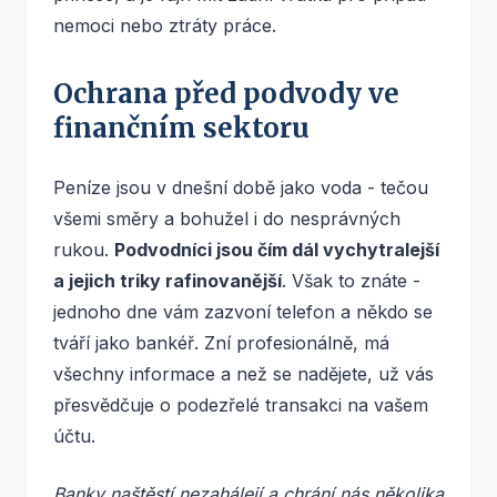
nemoci nebo ztráty práce.
Ochrana před podvody ve
finančním sektoru
Peníze jsou v dnešní době jako voda - tečou
všemi směry a bohužel i do nesprávných
rukou.
Podvodníci jsou čím dál vychytralejší
a jejich triky rafinovanější
. Však to znáte -
jednoho dne vám zazvoní telefon a někdo se
tváří jako bankéř. Zní profesionálně, má
všechny informace a než se nadějete, už vás
přesvědčuje o podezřelé transakci na vašem
účtu.
Banky naštěstí nezahálejí a chrání nás několika