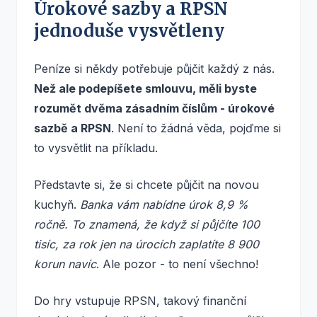
Úrokové sazby a RPSN
jednoduše vysvětleny
Peníze si někdy potřebuje půjčit každý z nás.
Než ale podepíšete smlouvu, měli byste
rozumět dvěma zásadním číslům - úrokové
sazbě a RPSN
. Není to žádná věda, pojďme si
to vysvětlit na příkladu.
Představte si, že si chcete půjčit na novou
kuchyň.
Banka vám nabídne úrok 8,9 %
ročně. To znamená, že když si půjčíte 100
tisíc, za rok jen na úrocích zaplatíte 8 900
korun navíc
. Ale pozor - to není všechno!
Do hry vstupuje RPSN, takový finanční