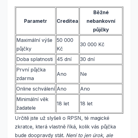
Běžné
Parametr
Creditea
nebankovní
půjčky
Maximální výše
50 000
30 000 Kč
půjčky
Kč
Doba splatnosti
45 dní
30 dní
První půjčka
Ano
Ne
zdarma
Online schválení
Ano
Ano
Minimální věk
18 let
18 let
žadatele
Určitě jste už slyšeli o RPSN, té magické
zkratce, která vlastně říká, kolik vás půjčka
bude doopravdy stát.
Není to jen úrok, ale