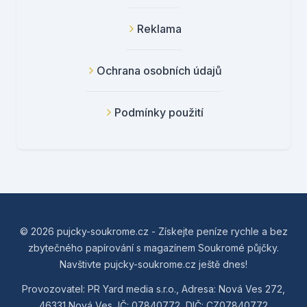
Reklama
Ochrana osobních údajů
Podmínky použití
© 2026 pujcky-soukrome.cz - Získejte peníze rychle a bez
zbytečného papírování s magazínem Soukromé půjčky.
Navštivte pujcky-soukrome.cz ještě dnes!
Provozovatel: PR Yard media s.r.o., Adresa: Nová Ves 272,
46331 Nová Ves, IČ: 07840772, DIČ: CZ07840772