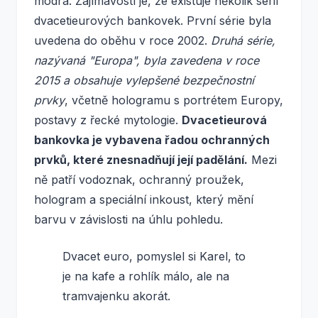
modrá. Zajímavostí je, že existuje několik sérií
dvacetieurových bankovek. První série byla
uvedena do oběhu v roce 2002.
Druhá série,
nazývaná "Europa", byla zavedena v roce
2015 a obsahuje vylepšené bezpečnostní
prvky
, včetně hologramu s portrétem Europy,
postavy z řecké mytologie.
Dvacetieurová
bankovka je vybavena řadou ochranných
prvků, které znesnadňují její padělání.
Mezi
ně patří vodoznak, ochranný proužek,
hologram a speciální inkoust, který mění
barvu v závislosti na úhlu pohledu.
Dvacet euro, pomyslel si Karel, to
je na kafe a rohlík málo, ale na
tramvajenku akorát.