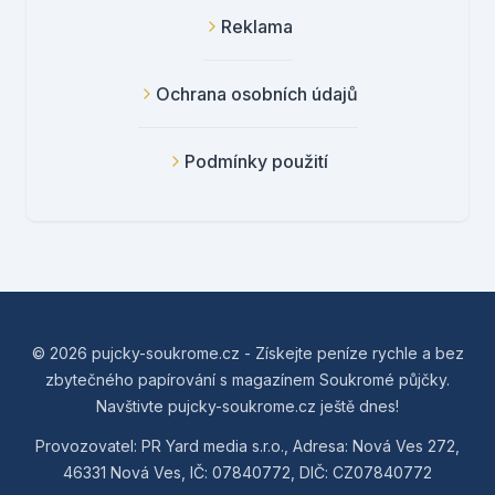
Reklama
Ochrana osobních údajů
Podmínky použití
© 2026 pujcky-soukrome.cz - Získejte peníze rychle a bez
zbytečného papírování s magazínem Soukromé půjčky.
Navštivte pujcky-soukrome.cz ještě dnes!
Provozovatel: PR Yard media s.r.o., Adresa: Nová Ves 272,
46331 Nová Ves, IČ: 07840772, DIČ: CZ07840772