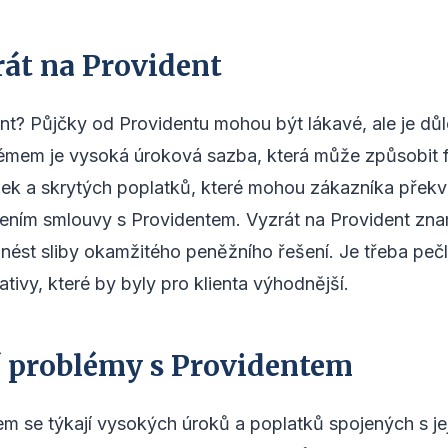
rát na Provident
ent? Půjčky od Providentu mohou být lákavé, ale je důle
émem je vysoká úroková sazba, která může způsobit fi
ek a skrytých poplatků, které mohou zákazníka překva
řením smlouvy s Providentem. Vyzrát na Provident zn
nést sliby okamžitého peněžního řešení. Je třeba pečl
rnativy, které by byly pro klienta výhodnější.
ší problémy s Providentem
em se týkají vysokých úroků a poplatků spojených s je