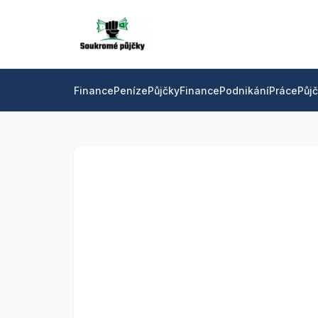
Finance
Peníze
Půjčky
Finance
Podnikání
Práce
Půj