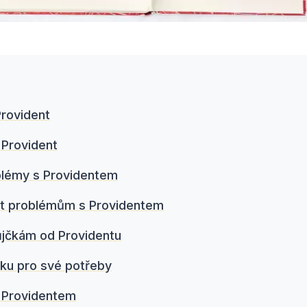
Provident
 Provident
oblémy s Providentem
nout problémům s Providentem
půjčkám od Providentu
jčku pro své potřeby
s Providentem