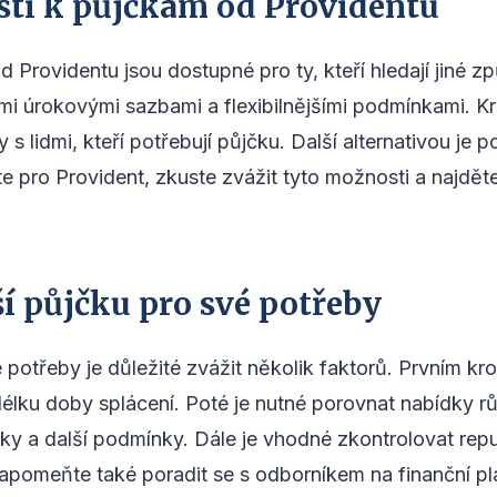
sti k půjčkám od Providentu
d Providentu jsou dostupné pro ty, kteří hledají jiné 
ími úrokovými sazbami a flexibilnějšími podmínkami. Kr
ry s lidmi, kteří potřebují půjčku. Další alternativou j
e pro Provident, zkuste zvážit tyto možnosti a najděte
ší půjčku pro své potřeby
 potřeby je důležité zvážit několik faktorů. Prvním kro
 délku doby splácení. Poté je nutné porovnat nabídky 
atky a další podmínky. Dále je vhodné zkontrolovat repu
zapomeňte také poradit se s odborníkem na finanční 