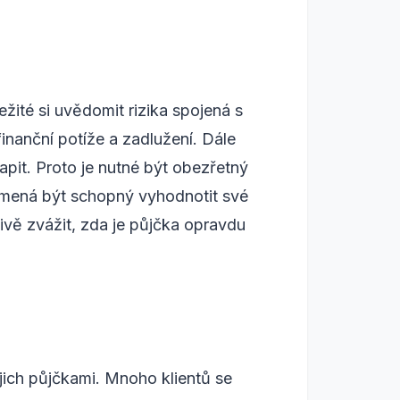
žité si uvědomit rizika spojená s
nanční potíže a zadlužení. Dále
pit. Proto je nutné být obezřetný
amená být schopný vyhodnotit své
ivě zvážit, zda je půjčka opravdu
jich půjčkami. Mnoho klientů se