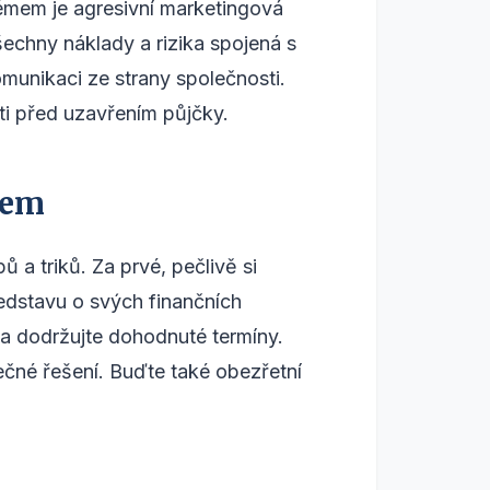
émem je agresivní marketingová
všechny náklady a rizika spojená s
omunikaci ze strany společnosti.
ti před uzavřením půjčky.
tem
 a triků. Za prvé, pečlivě si
edstavu o svých finančních
a dodržujte dohodnuté termíny.
ečné řešení. Buďte také obezřetní