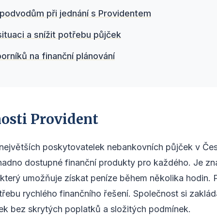
 podvodům při jednání s Providentem
situaci a snížit potřebu půjček
rníků na finanční plánování
osti Provident
největších poskytovatelek nebankovních půjček v Česk
a snadno dostupné finanční produkty pro každého. Je
který umožňuje získat peníze během několika hodin. 
potřebu rychlého finančního řešení. Společnost si zaklá
ek bez skrytých poplatků a složitých podmínek.