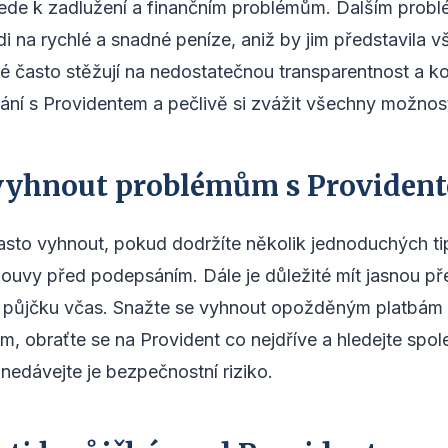
vede k zadlužení a finančním problémům. Dalším probl
lidi na rychlé a snadné peníze, aniž by jim představila 
ké často stěžují na nedostatečnou transparentnost a k
nání s Providentem a pečlivě si zvážit všechny možnos
se vyhnout problémům s Providen
sto vyhnout, pokud dodržíte několik jednoduchých tipů
uvy před podepsáním. Dále je důležité mít jasnou př
 půjčku včas. Snažte se vyhnout opožděným platbám 
, obraťte se na Provident co nejdříve a hledejte spol
nedávejte je bezpečnostní riziko.