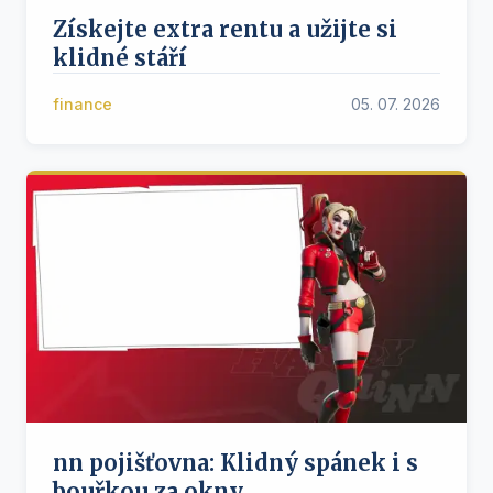
Získejte extra rentu a užijte si
klidné stáří
finance
05. 07. 2026
nn pojišťovna: Klidný spánek i s
bouřkou za okny