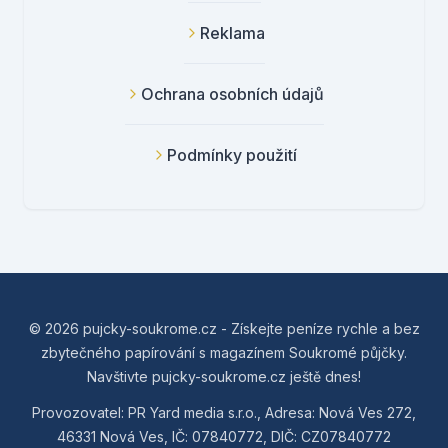
Reklama
Ochrana osobních údajů
Podmínky použití
© 2026 pujcky-soukrome.cz - Získejte peníze rychle a bez
zbytečného papírování s magazínem Soukromé půjčky.
Navštivte pujcky-soukrome.cz ještě dnes!
Provozovatel: PR Yard media s.r.o., Adresa: Nová Ves 272,
46331 Nová Ves, IČ: 07840772, DIČ: CZ07840772