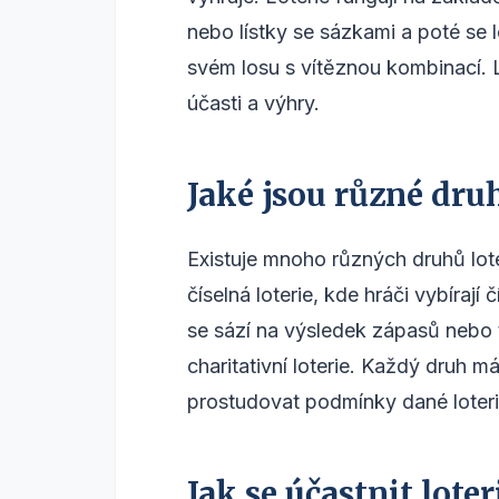
nebo lístky se sázkami a poté se 
svém losu s vítěznou kombinací. 
účasti a výhry.
Jaké jsou různé druh
Existuje mnoho různých druhů loter
číselná loterie, kde hráči vybíraj
se sází na výsledek zápasů nebo t
charitativní loterie. Každý druh má
prostudovat podmínky dané loteri
Jak se účastnit loter