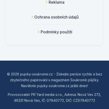
Reklama
Ochrana osobních údajů
Podmínky použití
© 2026 pujcky-soukrome.cz - Získejte peníze rychle a bez
zbytečného papírování s magazínem Soukromé půjčky.
Navštivte pujcky-soukrome.cz ještě dnes!
Provozovatel: PR Yard media s.r.o., Adresa: Nová Ves 272,
46331 Nová Ves, IČ: 07840772, DIČ: CZ07840772