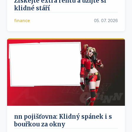
Získejte extra rentu a užijte si
klidné stáří
finance
05. 07. 2026
nn pojišťovna: Klidný spánek i s
bouřkou za okny