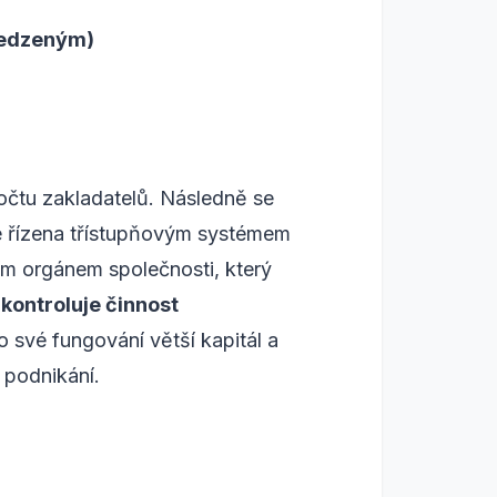
bmedzeným)
počtu zakladatelů. Následně se
 je řízena třístupňovým systémem
m orgánem společnosti, který
kontroluje činnost
o své fungování větší kapitál a
 podnikání.