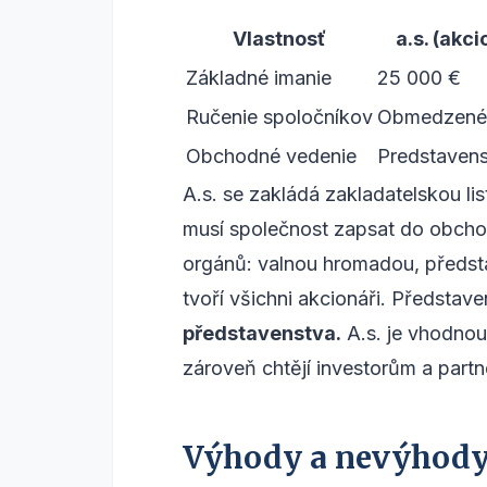
Vlastnosť
a.s. (akc
Základné imanie
25 000 €
Ručenie spoločníkov
Obmedzené 
Obchodné vedenie
Predstaven
A.s. se zakládá zakladatelskou li
musí společnost zapsat do obchodn
orgánů: valnou hromadou, předst
tvoří všichni akcionáři. Představe
představenstva.
A.s. je vhodnou 
zároveň chtějí investorům a part
Výhody a nevýhody 