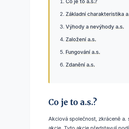
Co je to a.s.?
Základní charakteristika a
Výhody a nevýhody a.s.
Založení a.s.
Fungování a.s.
Zdanění a.s.
Co je to a.s.?
Akciová společnost, zkráceně a. s
akcie. Tyto akcie představují podí