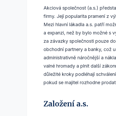
Akciová společnost (a.s.) předsta
firmy. Její popularita pramení z v
Mezi hlavní lákadla a.s. patří mo
a expanzi, než by bylo možné s vy
za závazky společnosti pouze do v
obchodní partnery a banky, což u
administrativně náročnější a nákl
valné hromady a plnit další záko
důležité kroky podléhají schválen
pokud se majitel rozhodne prodat
Založení a.s.