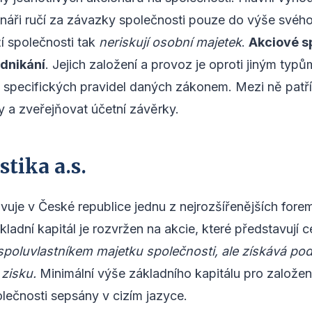
náři ručí za závazky společnosti pouze do výše svého 
ží společnosti tak
neriskují osobní majetek
.
Akciové sp
odnikání
. Jejich založení a provoz je oproti jiným typ
 specifických pravidel daných zákonem. Mezi ně patří
y a zveřejňovat účetní závěrky.
tika a.s.
vuje v České republice jednu z nejrozšířenějších fore
ákladní kapitál je rozvržen na akcie, které představují 
spoluvlastníkem majetku společnosti, ale získává podí
 zisku.
Minimální výše základního kapitálu pro založení
ečnosti sepsány v cizím jazyce.