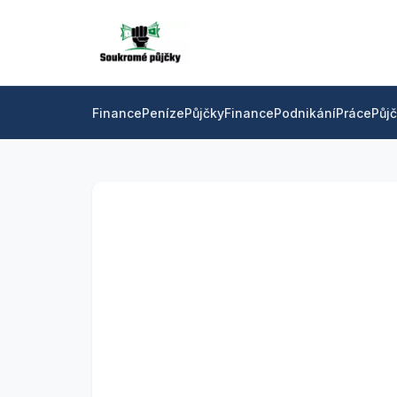
Finance
Peníze
Půjčky
Finance
Podnikání
Práce
Půj