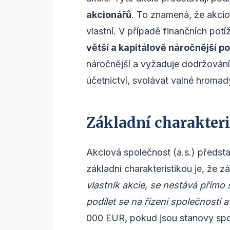
akcionářů
. To znamená, že akcio
vlastní. V případě finančních potí
větší a kapitálově náročnější p
náročnější a vyžaduje dodržování
účetnictví, svolávat valné hromad
Základní charakteris
Akciová společnost (a.s.) předsta
základní charakteristikou je, že z
vlastník akcie, se nestává přímo 
podílet se na řízení společnosti a
000 EUR, pokud jsou stanovy spol