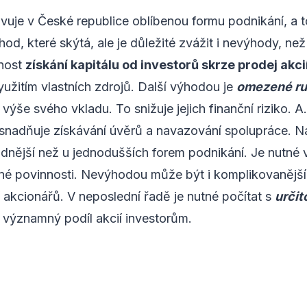
vuje v České republice oblíbenou formu podnikání, a t
ýhod, které skýtá, ale je důležité zvážit i nevýhody, ne
žnost
získání kapitálu od investorů skrze prodej akci
užitím vlastních zdrojů. Další výhodou je
omezené ru
ýše svého vkladu. To snižuje jejich finanční riziko. 
snadňuje získávání úvěrů a navazování spolupráce. Na 
adnější než u jednodušších forem podnikání. Je nutné 
nné povinnosti. Nevýhodou může být i komplikovanější
í akcionářů. V neposlední řadě je nutné počítat s
určit
 významný podíl akcií investorům.