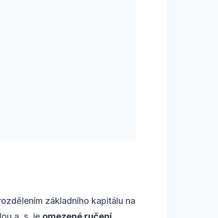
rozdělením základního kapitálu na
ou a. s. je
omezené ručení