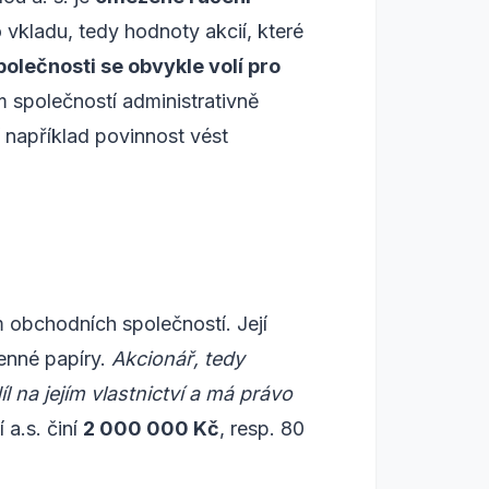
vkladu, tedy hodnoty akcií, které
olečnosti se obvykle volí pro
ům společností administrativně
 například povinnost vést
m obchodních společností. Její
cenné papíry.
Akcionář, tedy
l na jejím vlastnictví a má právo
 a.s. činí
2 000 000 Kč
, resp. 80