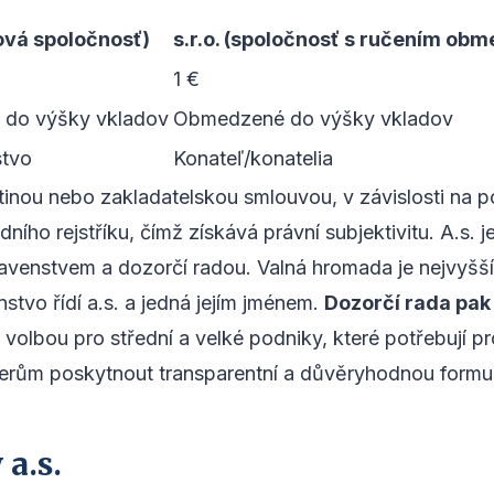
iová spoločnosť)
s.r.o. (spoločnosť s ručením o
1 €
do výšky vkladov
Obmedzené do výšky vkladov
stvo
Konateľ/konatelia
stinou nebo zakladatelskou smlouvou, v závislosti na 
ího rejstříku, čímž získává právní subjektivitu. A.s.
avenstvem a dozorčí radou. Valná hromada je nejvyšší
nstvo řídí a.s. a jedná jejím jménem.
Dozorčí rada pak 
volbou pro střední a velké podniky, které potřebují pr
nerům poskytnout transparentní a důvěryhodnou formu
a.s.