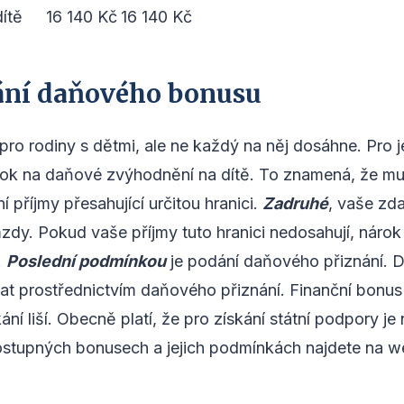
ítě
16 140 Kč
16 140 Kč
ání daňového bonusu
o rodiny s dětmi, ale ne každý na něj dosáhne. Pro jeh
árok na daňové zvýhodnění na dítě. To znamená, že mus
í příjmy přesahující určitou hranici.
Zadruhé
, vaše zd
zdy. Pokud vaše příjmy tuto hranici nedosahují, nár
.
Poslední podmínkou
je podání daňového přiznání. 
dat prostřednictvím daňového přiznání. Finanční bon
ní liší. Obecně platí, že pro získání státní podpory je
stupných bonusech a jejich podmínkách najdete na w