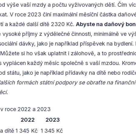
d výše vaší mzdy a počtu vyživovaných dětí. Čím více
kat. V roce 2023 činí maximální měsíční částka daňov
etí a každé další dítě 2320 Kč.
Abyste na daňový bonus
 vysoké příjmy z výdělečné činnosti, minimálně ve vý
ociální dávky, jako je například příspěvek na bydlení.
Můžete si ho však uplatnit i zálohově, a to prostředn
 vyplácen každý měsíc společně s vaší mzdou. Kro
 od státu, jako je například přídavky na dítě nebo rod
lších formách státní podpory se obraťte na finančn
ěcí.
 v roce 2022 a 2023
2022
2023
a dítě
1 345 Kč
1 345 Kč