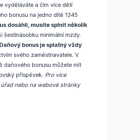
 vyděláváte a čím více dětí
ého bonusu na jedno dítě 1345
 dosáhli, musíte splnit několik
ši šestinásobku minimální mzdy.
Daňový bonus je splatný vždy
ictvím svého zaměstnavatele. V
mě daňového bonusu můžete mít
ičovský příspěvek.
Pro více
í úřad nebo na webové stránky