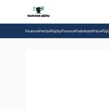
Finance
Peníze
Půjčky
Finance
Podnikání
Práce
Půj