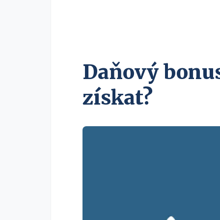
Daňový bonus:
získat?