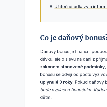
Užitečné odkazy a infor
Co je daňový bonus
Daňový bonus je finanční podpora
dávku, ale o slevu na dani z příj
zákonem stanovené podmínky, a to
bonusu se odvíjí od počtu vyživ
uplynulé 3 roky.
Pokud daňový bo
bude vyplacen finančním úřadem
dětmi.