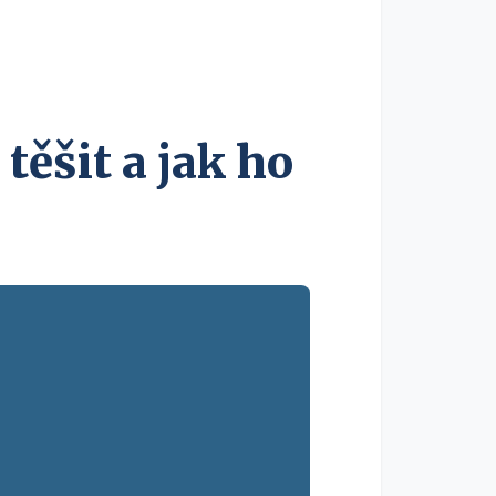
těšit a jak ho