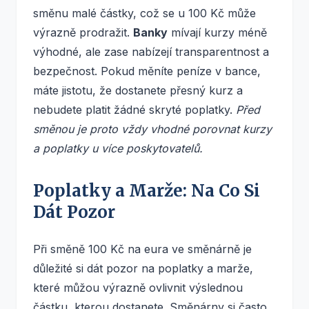
směnu malé částky, což se u 100 Kč může
výrazně prodražit.
Banky
mívají kurzy méně
výhodné, ale zase nabízejí transparentnost a
bezpečnost. Pokud měníte peníze v bance,
máte jistotu, že dostanete přesný kurz a
nebudete platit žádné skryté poplatky.
Před
směnou je proto vždy vhodné porovnat kurzy
a poplatky u více poskytovatelů.
Poplatky a Marže: Na Co Si
Dát Pozor
Při směně 100 Kč na eura ve směnárně je
důležité si dát pozor na poplatky a marže,
které můžou výrazně ovlivnit výslednou
částku, kterou dostanete. Směnárny si často