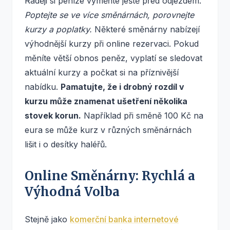
Raději si peníze vyměňte ještě před odjezdem.
Poptejte se ve více směnárnách, porovnejte
kurzy a poplatky.
Některé směnárny nabízejí
výhodnější kurzy při online rezervaci. Pokud
měníte větší obnos peněz, vyplatí se sledovat
aktuální kurzy a počkat si na příznivější
nabídku.
Pamatujte, že i drobný rozdíl v
kurzu může znamenat ušetření několika
stovek korun.
Například při směně 100 Kč na
eura se může kurz v různých směnárnách
lišit i o desítky haléřů.
Online Směnárny: Rychlá a
Výhodná Volba
Stejně jako
komerční banka internetové