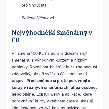
pro vnoučata.
Božena Němcová
Nejvýhodnější Směnárny v
ČR
Při směně 100 Kč na eura je důležité najít
směnárnu s výhodným kurzem a nízkými
poplatky. Rozdíl pár haléřů v kurzu se nemusí
zdát velký, ale při vyšších částkách se už
projeví.
Před směnou si proto porovnejte
kurzy v různých směnárnách, ať už osobně,
nebo online.
Existují weby a aplikace, které
porovnávají kurzy v reálném čase a ukazují,
kde dostanete za své koruny nejvíce eur.