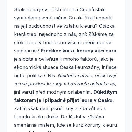
Stokoruna je v očích mnoha Čechů stále
symbolem pevné měny. Co ale říkají experti
na její budoucnost ve vztahu k euru? Otázka,
která trápí nejednoho z nás, zní: Získáme za
stokorunu v budoucnu více či méně eur ve
směnárně?
Predikce kurzu koruny vůči euru
je složitá a ovlivňuje ji mnoho faktorů, jako je
ekonomická situace Česka i eurozóny, inflace
nebo politika ČNB.
Někteří analytici očekávají
mírné posílení koruny v horizontu několika let,
jiní varují před možným oslabením.
Důležitým
faktorem je i případné přijetí eura v Česku.
Zatím však není jasné, kdy a zda vůbec k
tomuto kroku dojde. Do té doby zůstává
směnárna místem, kde se kurz koruny k euru