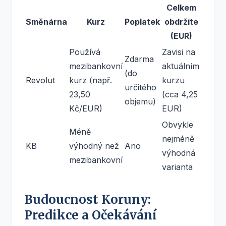
Celkem
Směnárna
Kurz
Poplatek
obdržíte
(EUR)
Používá
Zavisi na
Zdarma
mezibankovní
aktuálním
(do
Revolut
kurz (např.
kurzu
určitého
23,50
(cca 4,25
objemu)
Kč/EUR)
EUR)
Obvykle
Méně
nejméně
KB
výhodný než
Ano
výhodná
mezibankovní
varianta
Budoucnost Koruny:
Predikce a Očekávání