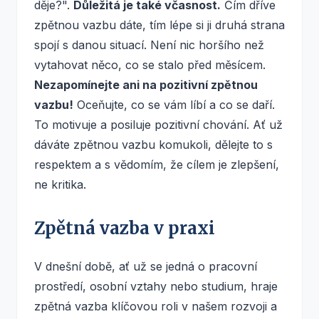
děje?".
Důležitá je také včasnost.
Čím dříve
zpětnou vazbu dáte, tím lépe si ji druhá strana
spojí s danou situací. Není nic horšího než
vytahovat něco, co se stalo před měsícem.
Nezapomínejte ani na pozitivní zpětnou
vazbu!
Oceňujte, co se vám líbí a co se daří.
To motivuje a posiluje pozitivní chování. Ať už
dáváte zpětnou vazbu komukoli, dělejte to s
respektem a s vědomím, že cílem je zlepšení,
ne kritika.
Zpětná vazba v praxi
V dnešní době, ať už se jedná o pracovní
prostředí, osobní vztahy nebo studium, hraje
zpětná vazba klíčovou roli v našem rozvoji a