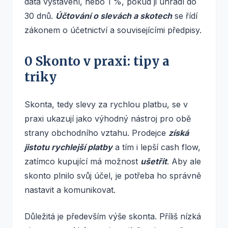
data vystavení, nebo 1 %, pokud ji uhradí do
30 dnů.
Účtování o slevách a skotech
se řídí
zákonem o účetnictví a souvisejícími předpisy.
0 Skonto v praxi: tipy a
triky
Skonta, tedy slevy za rychlou platbu, se v
praxi ukazují jako výhodný nástroj pro obě
strany obchodního vztahu. Prodejce
získá
jistotu rychlejší platby
a tím i lepší cash flow,
zatímco kupující má možnost
ušetřit
. Aby ale
skonto plnilo svůj účel, je potřeba ho správně
nastavit a komunikovat.
Důležitá je především výše skonta. Příliš nízká