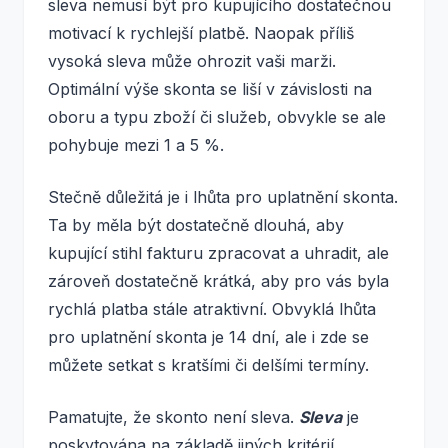
sleva nemusí být pro kupujícího dostatečnou
motivací k rychlejší platbě. Naopak příliš
vysoká sleva může ohrozit vaši marži.
Optimální výše skonta se liší v závislosti na
oboru a typu zboží či služeb, obvykle se ale
pohybuje mezi 1 a 5 %.
Stečně důležitá je i lhůta pro uplatnění skonta.
Ta by měla být dostatečně dlouhá, aby
kupující stihl fakturu zpracovat a uhradit, ale
zároveň dostatečně krátká, aby pro vás byla
rychlá platba stále atraktivní. Obvyklá lhůta
pro uplatnění skonta je 14 dní, ale i zde se
můžete setkat s kratšími či delšími termíny.
Pamatujte, že skonto není sleva.
Sleva
je
poskytována na základě jiných kritérií,