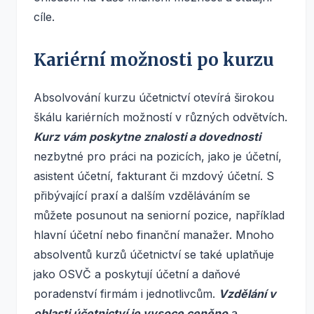
cíle.
Kariérní možnosti po kurzu
Absolvování kurzu účetnictví otevírá širokou
škálu kariérních možností v různých odvětvích.
Kurz vám poskytne znalosti a dovednosti
nezbytné pro práci na pozicích, jako je účetní,
asistent účetní, fakturant či mzdový účetní. S
přibývající praxí a dalším vzděláváním se
můžete posunout na seniorní pozice, například
hlavní účetní nebo finanční manažer. Mnoho
absolventů kurzů účetnictví se také uplatňuje
jako OSVČ a poskytují účetní a daňové
poradenství firmám i jednotlivcům.
Vzdělání v
oblasti účetnictví je vysoce ceněno
a