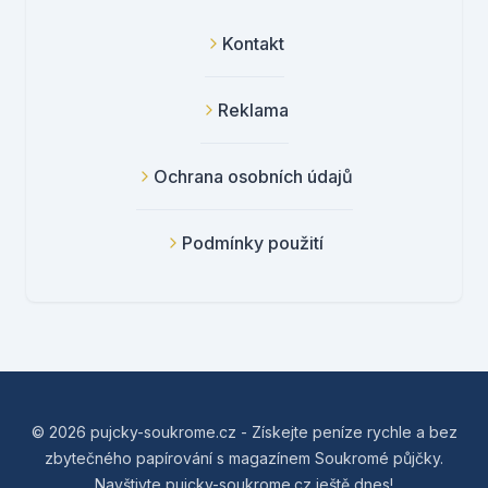
Kontakt
Reklama
Ochrana osobních údajů
Podmínky použití
© 2026 pujcky-soukrome.cz - Získejte peníze rychle a bez
zbytečného papírování s magazínem Soukromé půjčky.
Navštivte pujcky-soukrome.cz ještě dnes!