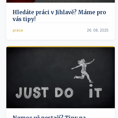
Hledáte práci v Jihlavě? Máme pro
vás tipy!
práce
26. 08. 2025
Nemoc už nestačí? Tipy na