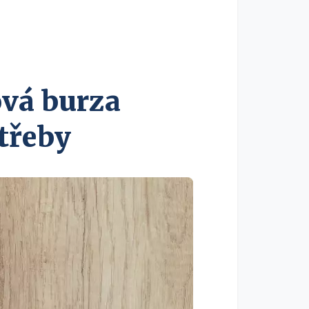
ová burza
třeby