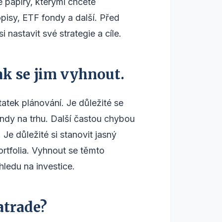
 papíry, kterými chcete
opisy, ETF fondy a další. Před
nastavit své strategie a cíle.
ak se jim vyhnout.
atek plánování. Je důležité se
endy na trhu. Další častou chybou
Je důležité si stanovit jasný
portfolia. Vyhnout se těmto
ledu na investice.
atrade?