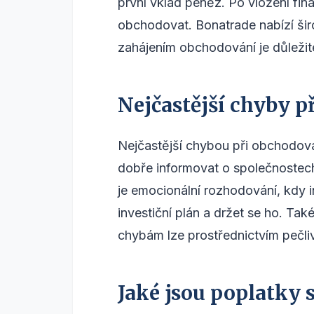
první vklad peněz. Po vložení fin
obchodovat. Bonatrade nabízí širo
zahájením obchodování je důležité
Nejčastější chyby p
Nejčastější chybou při obchodová
dobře informovat o společnostech,
je emocionální rozhodování, kdy in
investiční plán a držet se ho. Také
chybám lze prostřednictvím pečli
Jaké jsou poplatky