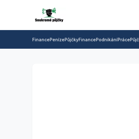
Finance
Peníze
Půjčky
Finance
Podnikání
Práce
Půj