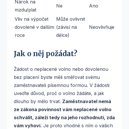
Nárok na
Ne
Ano
mzdu/plat
Vliv na výpočet
Může ovlivnit
dovolené v dalším
(závisí na
Neovlivňuje
roce
délce)
Jak o něj požádat?
Žádost o neplacené volno nebo dovolenou
bez placení byste měli směřovat svému
zaměstnavateli písemnou formou. V žádosti
uveďte důvod, proč o volno žádáte, a jak
dlouho by mělo trvat.
Zaměstnavatel nemá
ze zákona povinnost vám neplacené volno
schválit, záleží tedy na jeho rozhodnutí, zda
vám vyhoví.
Je proto vhodné s ním o vašich