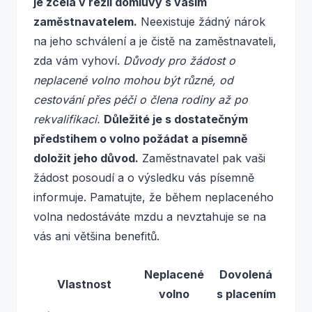
je zcela v režii domluvy s vaším
zaměstnavatelem.
Neexistuje žádný nárok
na jeho schválení a je čistě na zaměstnavateli,
zda vám vyhoví.
Důvody pro žádost o
neplacené volno mohou být různé, od
cestování přes péči o člena rodiny až po
rekvalifikaci.
Důležité je s dostatečným
předstihem o volno požádat a písemně
doložit jeho důvod.
Zaměstnavatel pak vaši
žádost posoudí a o výsledku vás písemně
informuje. Pamatujte, že během neplaceného
volna nedostáváte mzdu a nevztahuje se na
vás ani většina benefitů.
Neplacené
Dovolená
Vlastnost
volno
s placením