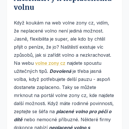
volnu
Když koukám na web volne zony cz, vidím,
že neplacené volno není jediná možnost.
Jasně, flexibilita je super, ale kdo by chtěl
přijít o peníze, že jo? Naštěstí existuje víc
způsobů, jak si zařídit volno a nezkrachovat.
Na webu
volne zony cz
najdete spoustu
užitečných tipů.
Dovolená
je třeba jasná
volba, když potřebujete delší pauzu - aspoň
dostanete zaplaceno. Taky se můžete
mrknout na portál volne zony cz, kde najdete
další možnosti. Když máte rodinné povinnosti,
zeptejte se šéfa na
placené volno pro péči o
dítě
nebo nemocné příbuzné. Některé firmy
dokonce nabízí
neplacené volno s