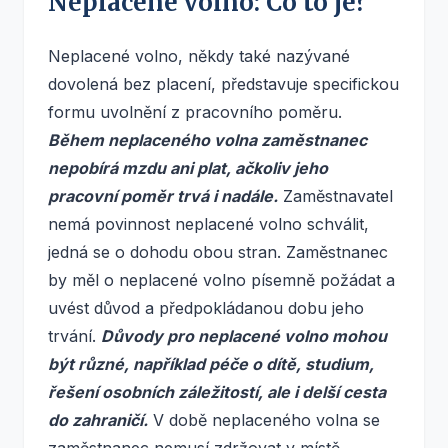
Neplacené volno: Co to je?
Neplacené volno, někdy také nazývané
dovolená bez placení, představuje specifickou
formu uvolnění z pracovního poměru.
Během neplaceného volna zaměstnanec
nepobírá mzdu ani plat, ačkoliv jeho
pracovní poměr trvá i nadále.
Zaměstnavatel
nemá povinnost neplacené volno schválit,
jedná se o dohodu obou stran. Zaměstnanec
by měl o neplacené volno písemně požádat a
uvést důvod a předpokládanou dobu jeho
trvání.
Důvody pro neplacené volno mohou
být různé, například péče o dítě, studium,
řešení osobních záležitostí, ale i delší cesta
do zahraničí.
V době neplaceného volna se
zaměstnanec nemusí zdržovat v místě