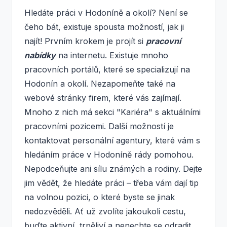
Hledáte práci v Hodoníně a okolí? Není se
čeho bát, existuje spousta možností, jak ji
najít! Prvním krokem je projít si
pracovní
nabídky
na internetu. Existuje mnoho
pracovních portálů, které se specializují na
Hodonín a okolí. Nezapomeňte také na
webové stránky firem, které vás zajímají.
Mnoho z nich má sekci "Kariéra" s aktuálními
pracovními pozicemi. Další možností je
kontaktovat personální agentury, které vám s
hledáním práce v Hodoníně rády pomohou.
Nepodceňujte ani sílu známých a rodiny. Dejte
jim vědět, že hledáte práci – třeba vám dají tip
na volnou pozici, o které byste se jinak
nedozvěděli. Ať už zvolíte jakoukoli cestu,
buďte aktivní, trpěliví a nenechte se odradit