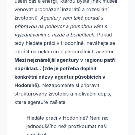
ušetří čas a energii, kterou byste jinak museli
věnovat procházení inzerátů a rozesílání
životopisů.
Agentury vám také poradí s
přípravou na pohovor a pomohou vám s
vyjednáváním o mzdě a benefitech.
Pokud
tedy hledáte práci v Hodoníně, neváhejte se
obrátit na některou z personálních agentur.
Mezi nejznámější agentury v regionu patří
například... (zde je potřeba doplnit
konkrétní názvy agentur působících v
Hodoníně).
Nezapomeňte si připravit
strukturovaný životopis a motivační dopis,
které agentuře zašlete.
Hledáte práci v Hodoníně? Není nic
jednoduššího než prozkoumat naši
nabídku!