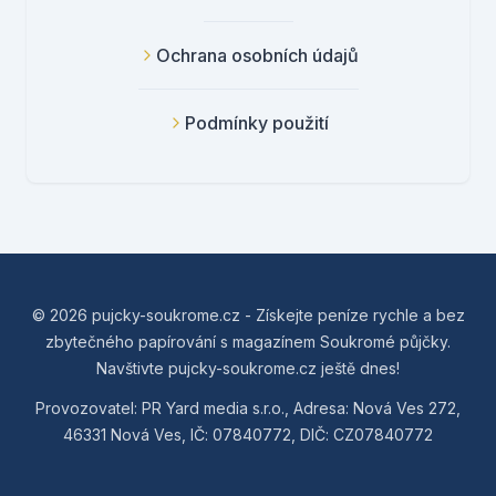
Ochrana osobních údajů
Podmínky použití
© 2026 pujcky-soukrome.cz - Získejte peníze rychle a bez
zbytečného papírování s magazínem Soukromé půjčky.
Navštivte pujcky-soukrome.cz ještě dnes!
Provozovatel: PR Yard media s.r.o., Adresa: Nová Ves 272,
46331 Nová Ves, IČ: 07840772, DIČ: CZ07840772