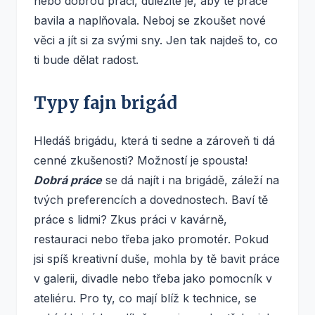
nebo dobrou práci, důležité je, aby tě práce
bavila a naplňovala. Neboj se zkoušet nové
věci a jít si za svými sny. Jen tak najdeš to, co
ti bude dělat radost.
Typy fajn brigád
Hledáš brigádu, která ti sedne a zároveň ti dá
cenné zkušenosti? Možností je spousta!
Dobrá práce
se dá najít i na brigádě, záleží na
tvých preferencích a dovednostech. Baví tě
práce s lidmi? Zkus práci v kavárně,
restauraci nebo třeba jako promotér. Pokud
jsi spíš kreativní duše, mohla by tě bavit práce
v galerii, divadle nebo třeba jako pomocník v
ateliéru. Pro ty, co mají blíž k technice, se