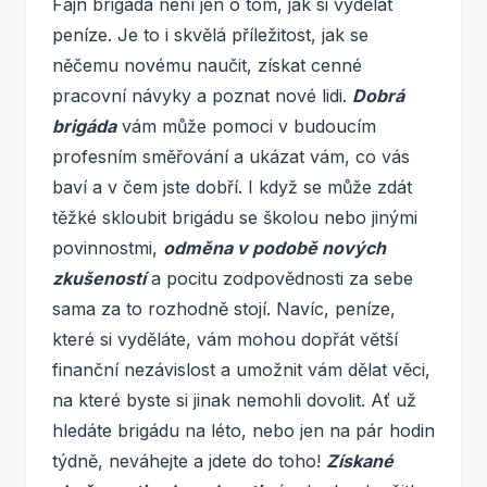
Fajn brigáda není jen o tom, jak si vydělat
peníze. Je to i skvělá příležitost, jak se
něčemu novému naučit, získat cenné
pracovní návyky a poznat nové lidi.
Dobrá
brigáda
vám může pomoci v budoucím
profesním směřování a ukázat vám, co vás
baví a v čem jste dobří. I když se může zdát
těžké skloubit brigádu se školou nebo jinými
povinnostmi,
odměna v podobě nových
zkušeností
a pocitu zodpovědnosti za sebe
sama za to rozhodně stojí. Navíc, peníze,
které si vyděláte, vám mohou dopřát větší
finanční nezávislost a umožnit vám dělat věci,
na které byste si jinak nemohli dovolit. Ať už
hledáte brigádu na léto, nebo jen na pár hodin
týdně, neváhejte a jdete do toho!
Získané