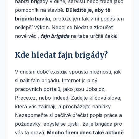
nabízí brigády v dílně, servisu nebo třeba jako
pomocník na stavbě.
Důležité je, aby tě
brigáda bavila
, protože jen tak v ní podáš ten
nejlepší výkon. Neboj se hledat a zkoušet
nové věci,
fajn brigáda
na tebe určitě čeká!
Kde hledat fajn brigády?
V dnešní době existuje spousta možností, jak
si najít fajn brigádu. Internet je plný
pracovních portálů, jako jsou Jobs.cz,
Prace.cz, nebo Indeed. Zadejte klíčová slova,
která vás zajímají, a procházejte nabídky.
Nezapomeňte si pečlivě přečíst popis práce a
požadavky, abyste se ujistili, že je brigáda pro
vás ta pravá.
Mnoho firem dnes také aktivně